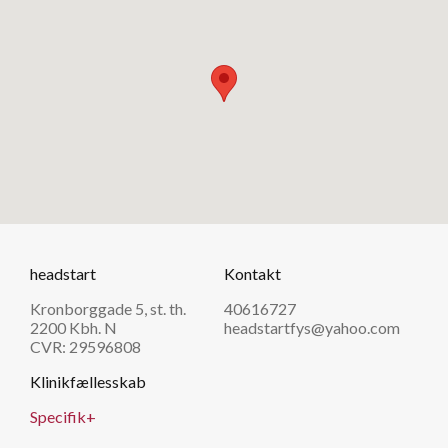
headstart
Kontakt
Kronborggade 5, st. th.
40616727
2200 Kbh. N
headstartfys@yahoo.com
CVR: 29596808
Klinikfællesskab
Specifik+